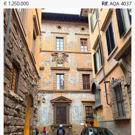
€ 1.250.000
Rif.
AQA 4037