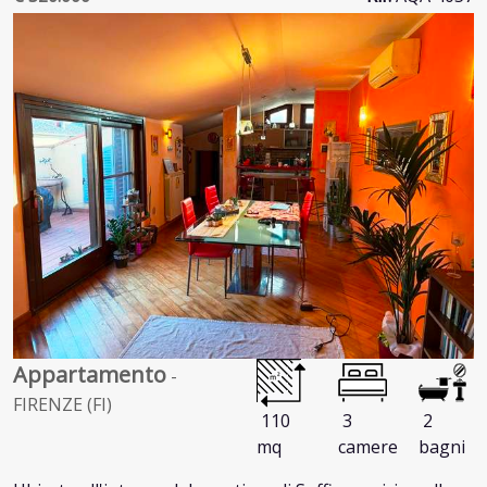
Appartamento
-
FIRENZE (FI)
110
3
2
mq
camere
bagni